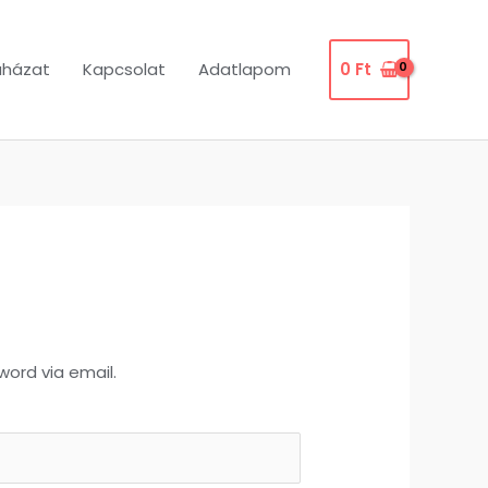
uházat
Kapcsolat
Adatlapom
0
Ft
word via email.