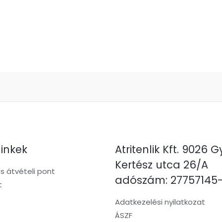
linkek
Atritenlik Kft. 9026 G
Kertész utca 26/A
 átvételi pont
adószám: 27757145
t
Adatkezelési nyilatkozat
ÁSZF