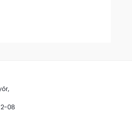
yőr,
-2-08