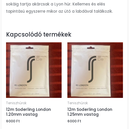
sokáig tartja akárcsak a Lyon húr. Kellemes és elés
tapintású egyszerre mikor az ütő a labdával találkozik.
Kapcsolódó termékek
Teniszhúrok
Teniszhúrok
12m Soderling London
12m Soderling London
1.20mm vastag
1.25mm vastag
6000
Ft
6000
Ft