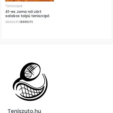
Teniszcipők
41-es Joma női zárt
salakos talpú teniszcipő
35000
Ft
16990
Ft
Teniszuto.hu