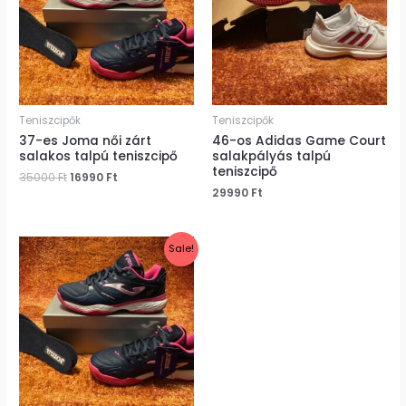
Teniszcipők
Teniszcipők
37-es Joma női zárt
46-os Adidas Game Court
salakos talpú teniszcipő
salakpályás talpú
teniszcipő
35000
Ft
16990
Ft
29990
Ft
Original
Current
Sale!
price
price
was:
is:
35000 Ft.
16990 Ft.