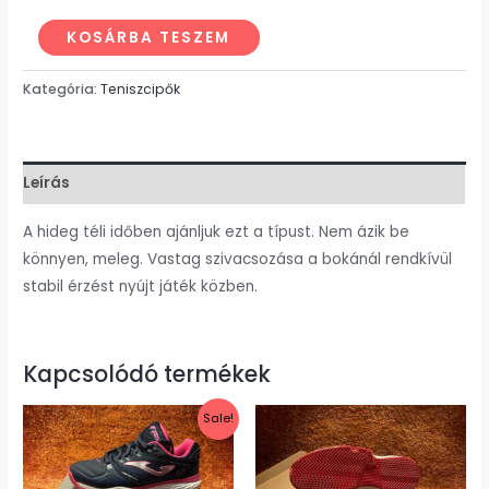
KOSÁRBA TESZEM
Kategória:
Teniszcipők
Leírás
A hideg téli időben ajánljuk ezt a típust. Nem ázik be
könnyen, meleg. Vastag szivacsozása a bokánál rendkívül
stabil érzést nyújt játék közben.
Kapcsolódó termékek
Original
Current
Sale!
price
price
was:
is:
35000 Ft.
16990 Ft.