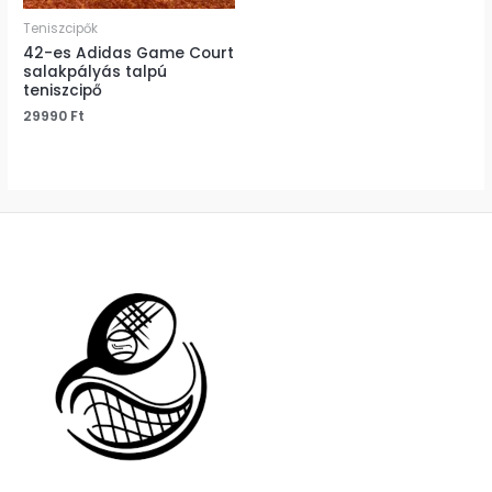
Teniszcipők
42-es Adidas Game Court
salakpályás talpú
teniszcipő
29990
Ft