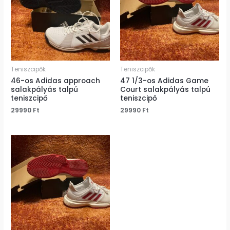
Teniszcipők
Teniszcipők
46-os Adidas approach
47 1/3-os Adidas Game
salakpályás talpú
Court salakpályás talpú
teniszcipő
teniszcipő
29990
Ft
29990
Ft