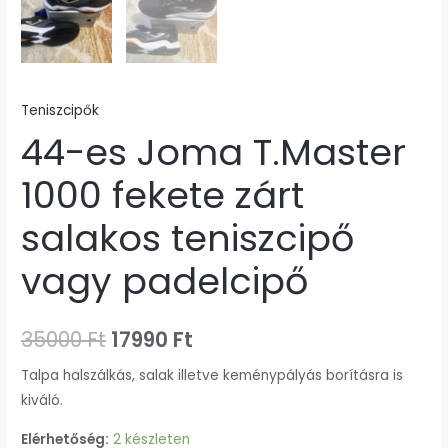
Teniszcipők
44-es Joma T.Master
1000 fekete zárt
salakos teniszcipő
vagy padelcipő
35000
Ft
17990
Ft
Talpa halszálkás, salak illetve keménypályás borításra is
kiváló.
Elérhetőség:
2 készleten