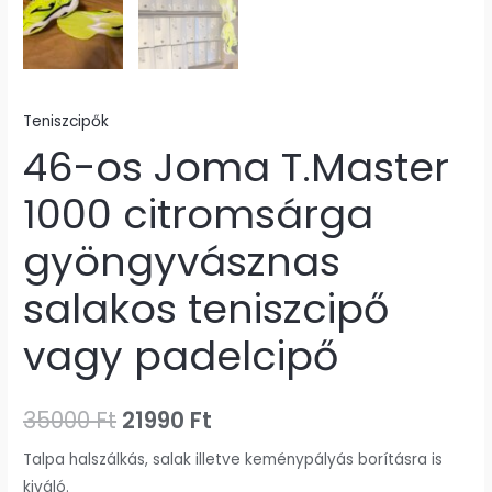
Teniszcipők
46-os Joma T.Master
1000 citromsárga
gyöngyvásznas
salakos teniszcipő
vagy padelcipő
35000
Ft
21990
Ft
Talpa halszálkás, salak illetve keménypályás borításra is
kiváló.