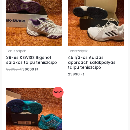
was:
is:
65000 Ft.
39000 Ft.
Teniszcipők
Teniszcipők
39-es KSWISS Bigshot
45 1/3-os Adidas
salakos talpú teniszcipő
approach salakpályás
talpú teniszcipő
65000
Ft
39000
Ft
29990
Ft
Original
Current
Sale!
price
price
was:
is:
45000 Ft.
19990 Ft.