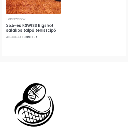
Teniszcipők
35,5-es KSWISS Bigshot
salakos talpú teniszcipő
45000
Ft
19990
Ft