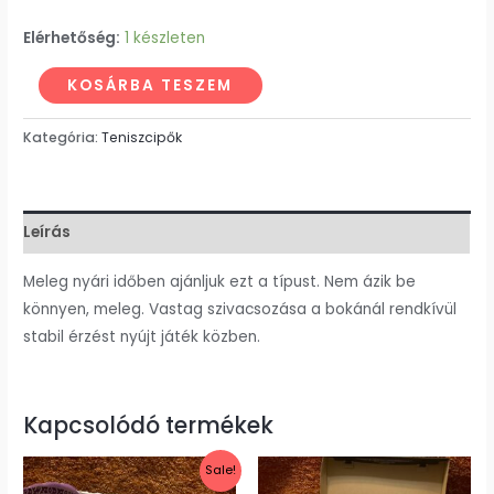
Elérhetőség:
1 készleten
KOSÁRBA TESZEM
Kategória:
Teniszcipők
Leírás
Meleg nyári időben ajánljuk ezt a típust. Nem ázik be
könnyen, meleg. Vastag szivacsozása a bokánál rendkívül
stabil érzést nyújt játék közben.
Kapcsolódó termékek
Original
Current
Sale!
price
price