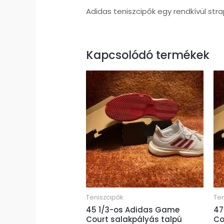
Adidas teniszcipők egy rendkívül stra
Kapcsolódó termékek
Teniszcipők
Ten
45 1/3-os Adidas Game
47
Court salakpályás talpú
Co