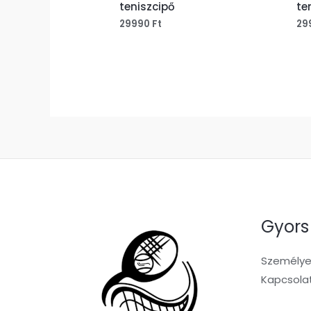
teniszcipő
te
29990
Ft
29
Gyors
Személyes
Kapcsola