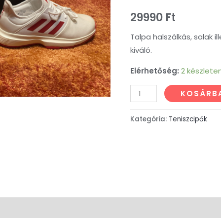
teniszcipő
29990
Ft
mennyiség
Talpa halszálkás, salak i
kiváló.
Elérhetőség:
2 készlete
KOSÁRB
Kategória:
Teniszcipők