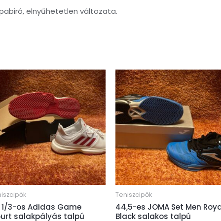
pabiró, elnyűhetetlen változata.
iszcipők
Teniszcipők
 1/3-os Adidas Game
44,5-es JOMA Set Men Roya
urt salakpályás talpú
Black salakos talpú