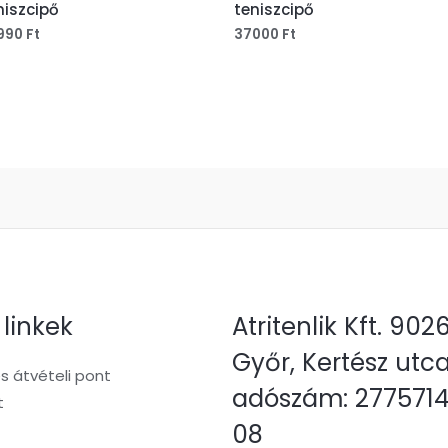
niszcipő
teniszcipő
990
Ft
37000
Ft
 linkek
Atritenlik Kft. 902
Győr, Kertész utc
 átvételi pont
adószám: 277571
t
08