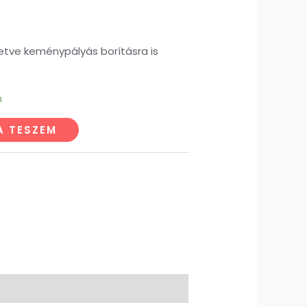
lletve keménypályás borításra is
n
A TESZEM