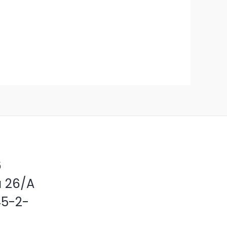
6
a 26/A
45-2-