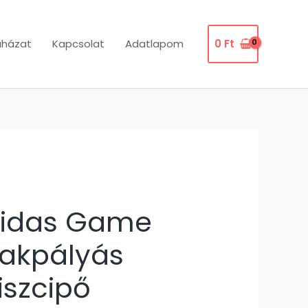
uházat
Kapcsolat
Adatlapom
0
Ft
didas Game
lakpályás
iszcipő