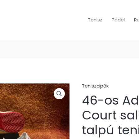
Tenisz
Padel
R
Teniszcipők
46-
46-os A
os
Adidas
Court sa
Game
Court
talpú ten
salakpályás
talpú