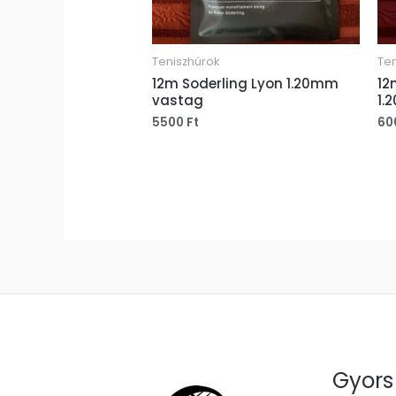
Teniszhúrok
Ten
12m Soderling Lyon 1.20mm
12
vastag
1.
5500
Ft
60
Gyors