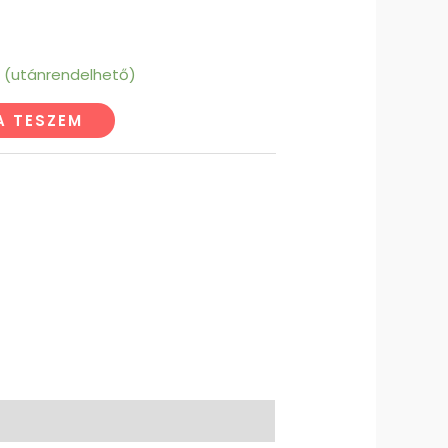
n (utánrendelhető)
A TESZEM