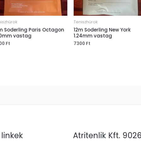
iszhúrok
Teniszhúrok
m Soderling Paris Octagon
12m Soderling New York
20mm vastag
1.24mm vastag
00
Ft
7300
Ft
 linkek
Atritenlik Kft. 902