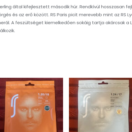
rling által kifejlesztett második húr. Rendkívül hosszasan fej
és és az erő között. RS Paris picit merevebb mint az RS Lyon
nerál. A feszültséget kiemelkedően sokáig tartja akárcsak a 
álkozik.