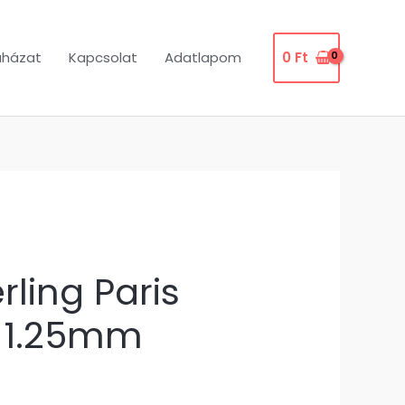
uházat
Kapcsolat
Adatlapom
0
Ft
ling Paris
 1.25mm