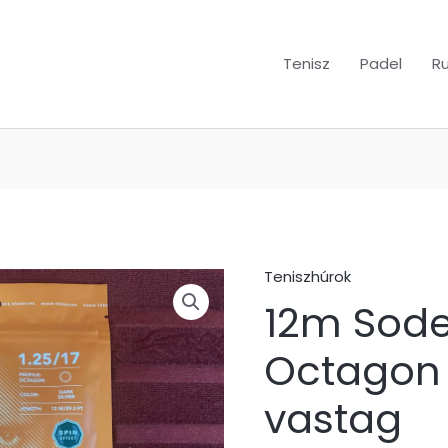
Tenisz
Padel
R
Teniszhúrok
12m
12m Soder
Soderling
Paris
Octagon
Octagon
1.25mm
vastag
vastag
mennyiség