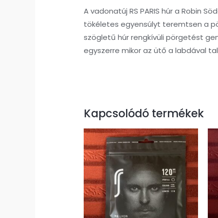
A vadonatúj RS PARIS húr a Robin Söde
tökéletes egyensúlyt teremtsen a pörg
szögletű húr rengkívüli pörgetést ge
egyszerre mikor az ütő a labdával tal
Kapcsolódó termékek