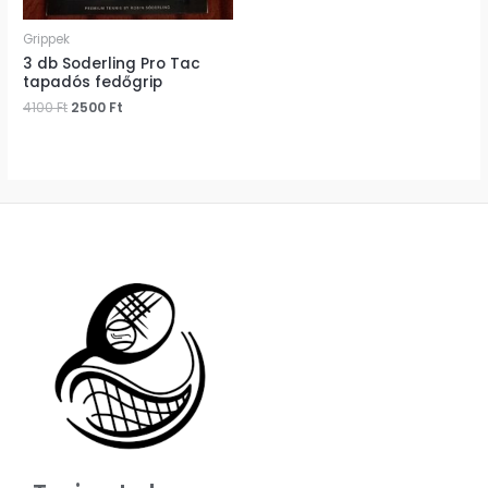
Grippek
3 db Soderling Pro Tac
tapadós fedőgrip
4100
Ft
2500
Ft