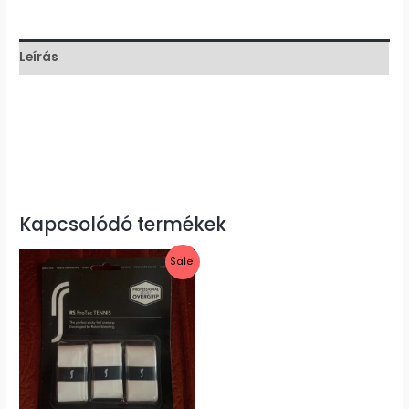
Leírás
Kapcsolódó termékek
Original
Current
Sale!
price
price
was:
is:
4100 Ft.
2500 Ft.