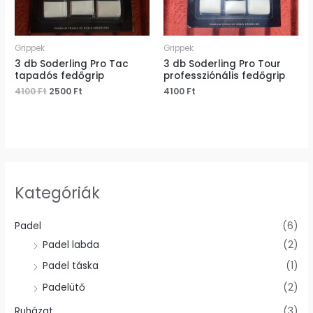
Grippek
Grippek
3 db Soderling Pro Tac
3 db Soderling Pro Tour
tapadós fedőgrip
professziónális fedőgrip
4100
Ft
2500
Ft
4100
Ft
Kategóriák
Padel
(6)
Padel labda
(2)
Padel táska
(1)
Padelütő
(2)
Ruházat
(3)