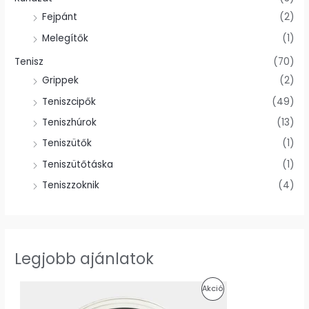
Fejpánt
(2)
Melegítők
(1)
Tenisz
(70)
Grippek
(2)
Teniszcipők
(49)
Teniszhúrok
(13)
Teniszütők
(1)
Teniszütőtáska
(1)
Teniszzoknik
(4)
Legjobb ajánlatok
O
C
A
Akció
r
u
i
r